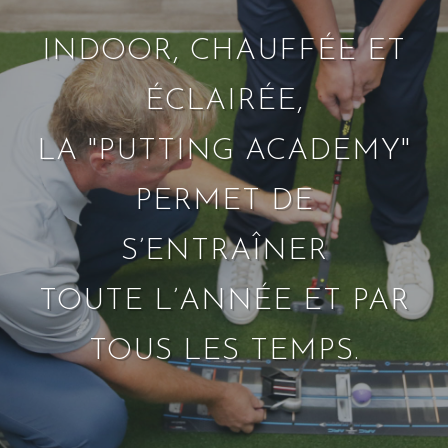
INDOOR, CHAUFFÉE ET
ÉCLAIRÉE,
LA "PUTTING ACADEMY"
PERMET DE
S’ENTRAÎNER
TOUTE L’ANNÉE ET PAR
TOUS LES TEMPS.