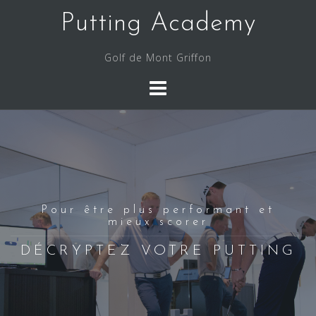
Skip
Putting Academy
to
content
Golf de Mont Griffon
Pour être plus performant et
mieux scorer
DÉCRYPTEZ VOTRE PUTTING